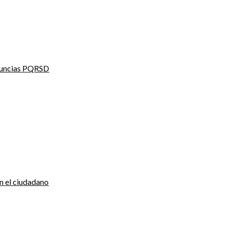
enuncias PQRSD
n el ciudadano