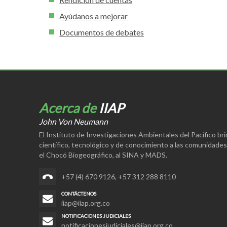
Ayúdanos a mejorar
Documentos de debates
Acerca de
IIAP
John Von Neumann
El Instituto de Investigaciones Ambientales del Pacífico br
científico, tecnológico y de conocimiento a las comunidade
el Chocó Biogeográfico, al SINA y MADS.
+57 (4) 670 9126
,
+57 312 288 8110
CONTÁCTENOS
iiap@iiap.org.co
NOTIFICACIONES JUDICIALES
notificacionesjudiciales@iiap.org.co