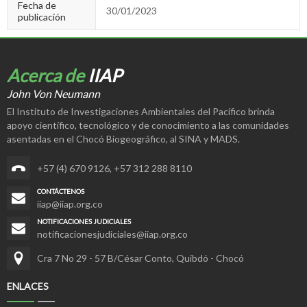
Fecha de
30/01/2023
publicación
Acerca de
IIAP
John Von Neumann
El Instituto de Investigaciones Ambientales del Pacífico brinda
apoyo científico, tecnológico y de conocimiento a las comunidades
asentadas en el Chocó Biogeográfico, al SINA y MADS.
+57 (4) 670 9126
,
+57 312 288 8110
CONTÁCTENOS
iiap@iiap.org.co
NOTIFICACIONES JUDICIALES
notificacionesjudiciales@iiap.org.co
Cra 7 No 29 - 57 B/César Conto, Quibdó - Chocó
ENLACES