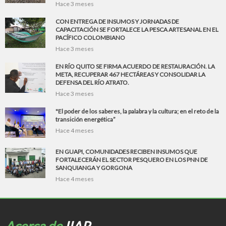
Hace 3 meses
CON ENTREGA DE INSUMOS Y JORNADAS DE
CAPACITACIÓN SE FORTALECE LA PESCA ARTESANAL EN EL
PACÍFICO COLOMBIANO
Hace 3 meses
EN RÍO QUITO SE FIRMA ACUERDO DE RESTAURACIÓN. LA
META, RECUPERAR 467 HECTÁREAS Y CONSOLIDAR LA
DEFENSA DEL RÍO ATRATO.
Hace 3 meses
"El poder de los saberes, la palabra y la cultura; en el reto de la
transición energética”
Hace 4 meses
EN GUAPI, COMUNIDADES RECIBEN INSUMOS QUE
FORTALECERÁN EL SECTOR PESQUERO EN LOS PNN DE
SANQUIANGA Y GORGONA
Hace 4 meses