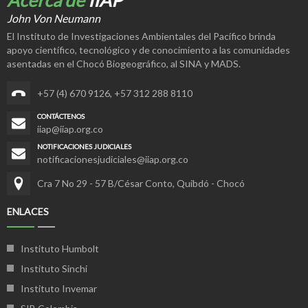
Acerca de
IIAP
John Von Neumann
El Instituto de Investigaciones Ambientales del Pacífico brinda
apoyo científico, tecnológico y de conocimiento a las comunidades
asentadas en el Chocó Biogeográfico, al SINA y MADS.
+57 (4) 670 9126
,
+57 312 288 8110
CONTÁCTENOS
iiap@iiap.org.co
NOTIFICACIONES JUDICIALES
notificacionesjudiciales@iiap.org.co
Cra 7 No 29 - 57 B/César Conto, Quibdó - Chocó
ENLACES
Instituto Humbolt
Instituto Sinchi
Instituto Invemar