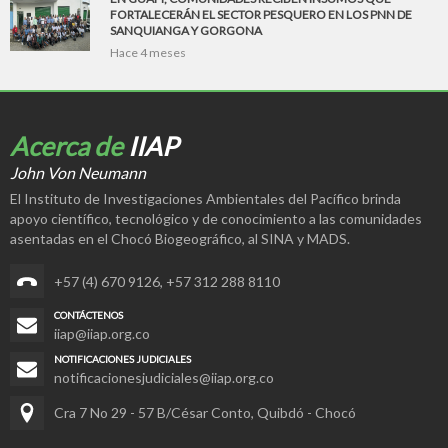
FORTALECERÁN EL SECTOR PESQUERO EN LOS PNN DE
SANQUIANGA Y GORGONA
Hace 4 meses
Acerca de
IIAP
John Von Neumann
El Instituto de Investigaciones Ambientales del Pacífico brinda
apoyo científico, tecnológico y de conocimiento a las comunidades
asentadas en el Chocó Biogeográfico, al SINA y MADS.
+57 (4) 670 9126
,
+57 312 288 8110
CONTÁCTENOS
iiap@iiap.org.co
NOTIFICACIONES JUDICIALES
notificacionesjudiciales@iiap.org.co
Cra 7 No 29 - 57 B/César Conto, Quibdó - Chocó