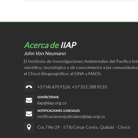
Acerca de
IIAP
John Von Neumann
El Instituto de Investigaciones Ambientales del Pacífico br
científico, tecnológico y de conocimiento a las comunidade
el Chocó Biogeográfico, al SINA y MADS.
+57 (4) 670 9126
,
+57 312 288 8110
CONTÁCTENOS
iiap@iiap.org.co
NOTIFICACIONES JUDICIALES
notificacionesjudiciales@iiap.org.co
Cra 7 No 29 - 57 B/César Conto, Quibdó - Chocó