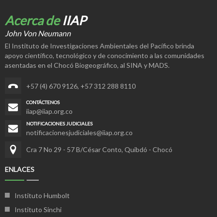
Acerca de
IIAP
John Von Neumann
El Instituto de Investigaciones Ambientales del Pacífico brinda
apoyo científico, tecnológico y de conocimiento a las comunidades
asentadas en el Chocó Biogeográfico, al SINA y MADS.
+57 (4) 670 9126
,
+57 312 288 8110
CONTÁCTENOS
iiap@iiap.org.co
NOTIFICACIONES JUDICIALES
notificacionesjudiciales@iiap.org.co
Cra 7 No 29 - 57 B/César Conto, Quibdó - Chocó
ENLACES
Instituto Humbolt
Instituto Sinchi