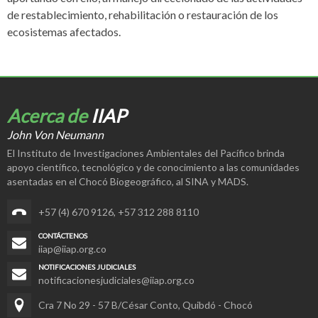
de restablecimiento, rehabilitación o restauración de los
ecosistemas afectados.
Acerca de
IIAP
John Von Neumann
El Instituto de Investigaciones Ambientales del Pacífico brinda
apoyo científico, tecnológico y de conocimiento a las comunidades
asentadas en el Chocó Biogeográfico, al SINA y MADS.
+57 (4) 670 9126
,
+57 312 288 8110
CONTÁCTENOS
iiap@iiap.org.co
NOTIFICACIONES JUDICIALES
notificacionesjudiciales@iiap.org.co
Cra 7 No 29 - 57 B/César Conto, Quibdó - Chocó