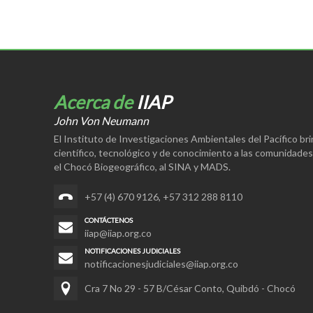
Acerca de
IIAP
John Von Neumann
El Instituto de Investigaciones Ambientales del Pacífico br
científico, tecnológico y de conocimiento a las comunidade
el Chocó Biogeográfico, al SINA y MADS.
+57 (4) 670 9126
,
+57 312 288 8110
CONTÁCTENOS
iiap@iiap.org.co
NOTIFICACIONES JUDICIALES
notificacionesjudiciales@iiap.org.co
Cra 7 No 29 - 57 B/César Conto, Quibdó - Chocó