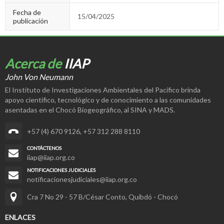
Fecha de
15/04/2025
publicación
Acerca de
IIAP
John Von Neumann
El Instituto de Investigaciones Ambientales del Pacífico brinda
apoyo científico, tecnológico y de conocimiento a las comunidades
asentadas en el Chocó Biogeográfico, al SINA y MADS.
+57 (4) 670 9126
,
+57 312 288 8110
CONTÁCTENOS
iiap@iiap.org.co
NOTIFICACIONES JUDICIALES
notificacionesjudiciales@iiap.org.co
Cra 7 No 29 - 57 B/César Conto, Quibdó - Chocó
ENLACES