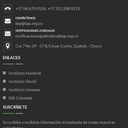
+57 (4) 670 9126
,
+57 312 288 8110
CONTÁCTENOS
iiap@iiap.org.co
NOTIFICACIONES JUDICIALES
notificacionesjudiciales@iiap.org.co
Cra 7 No 29 - 57 B/César Conto, Quibdó - Chocó
ENLACES
Instituto Humbolt
Instituto Sinchi
Instituto Invemar
SIB Colombia
SUSCRÍBETE
Suscríbite y recibirás información actualizada de todas nuestras
actividades.