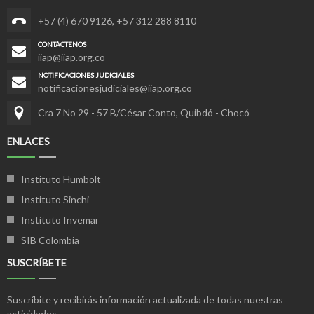
+57 (4) 670 9126
,
+57 312 288 8110
CONTÁCTENOS
iiap@iiap.org.co
NOTIFICACIONES JUDICIALES
notificacionesjudiciales@iiap.org.co
Cra 7 No 29 - 57 B/César Conto, Quibdó - Chocó
ENLACES
Instituto Humbolt
Instituto Sinchi
Instituto Invemar
SIB Colombia
SUSCRÍBETE
Suscríbite y recibirás información actualizada de todas nuestras
actividades.