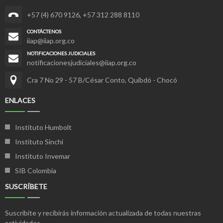
+57 (4) 670 9126
,
+57 312 288 8110
CONTÁCTENOS
iiap@iiap.org.co
NOTIFICACIONES JUDICIALES
notificacionesjudiciales@iiap.org.co
Cra 7 No 29 - 57 B/César Conto, Quibdó - Chocó
ENLACES
Instituto Humbolt
Instituto Sinchi
Instituto Invemar
SIB Colombia
SUSCRÍBETE
Suscríbite y recibirás información actualizada de todas nuestras
actividades.