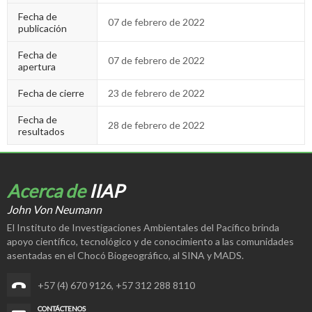
Fecha de
07 de febrero de 2022
publicación
Fecha de
07 de febrero de 2022
apertura
Fecha de cierre
23 de febrero de 2022
Fecha de
28 de febrero de 2022
resultados
Acerca de
IIAP
John Von Neumann
El Instituto de Investigaciones Ambientales del Pacífico brinda
apoyo científico, tecnológico y de conocimiento a las comunidades
asentadas en el Chocó Biogeográfico, al SINA y MADS.
+57 (4) 670 9126
,
+57 312 288 8110
CONTÁCTENOS